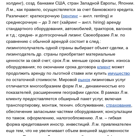
холдинг), созд. банками США, стран Западной Европы, Японии.
Л.м., как правило, осуществляется за счет банковского кредита.
Различают: краткосрочную (
рентинг
– англ. renting) и
среднесрочную – до 3 лет (хайринг – англ. hiring) аренду
стандартного оборудования, автомобилей, тракторов, вагонов
и т.д.; средне- и долгосрочный лизинг. Своеобразие Л.м. по
сравнению с обычной арендой состоит в след.:
лизингополучатель одной страны выбирает объект сделки, а
лизингодатель др. страны приобретает материальные
ценности за свой счет; срок Л.м. меньше срока физич. износа
оборудования; по окончании срока договора
клиент
может
продолжить аренду по льготной ставке или купить
имущество
по остаточной стоимости. Мировой
рынок
лизинговых услуг
отличается многообразием форм Л.м., динамичностью его
показателей, расширением географии сделок. В рамках Л.м.
клиенту предоставляется обширный пакет услуг, включая
транспортировку, монтаж, технич. обслуживание,
страхование
,
обеспечение запасными частями оборудования; консультации
по тамож. оформлению, налогообложению. Л.м. – гибкая
форма кредитования иностр. инвестиций. Л.м. привлекателен
еще тем, что не увеличивает объем внешней задолженности