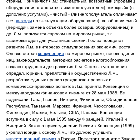
страны. Применяют Л.м.: стандартный, возвратный (продавец
оборудования становится лизингополучателем), «мокрый» (с
дополнит. услугами), «чистый» (лизингополучатель оплачивает
все
расходы
по эксплуатации оборудования), возобновляемый
(периодич. замена объекта более соверш. оборудованием) и
др. Л.м. пользуется спросом на мировом рынке, т.к.
взаимовыгоден для участников сделки. Гос-во поощряет
развитие Л.м. в интересах стимулирования экономич. роста.
Однако острая
конкуренция
на мировом рынке, несовпадение
нац. законодательств, методики расчетов налогообложения
создают трудности для развития Л.м. С целью устранения
определ. юридич. препятствий к осуществлению Л.м.,
разработки единых правил гражданско-правовых и
коммерческо-правовых аспектов Л.м. принята Конвенция о
международном финансовом лизинге от 28 мая 1988. Ее
подписали: Гана, Гвинея, Нигерия, Филиппины, Объединенная
Республика Танзания, Марокко, Франция, Чехословакия,
Финляндия, Италия, Бельгия, США, Панама. Конвенция
вступила в силу с 1 мая 1995 между Францией, Италией и
Нигерией. Закон о присоединении России к Конвенции (1999)
укрепил юридич. основу Л.м., что должно улучшить
инвестиционный климат
в России. Предстоит принятие Закона